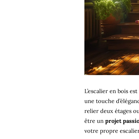
L’escalier en bois e
une touche d’élégan
relier deux étages ou
être un
projet passi
votre propre escalier