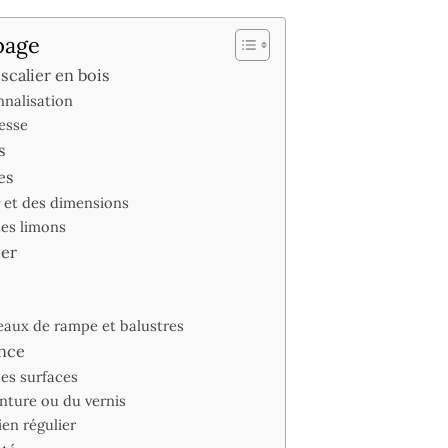
page
scalier en bois
nnalisation
esse
s
es
r et des dimensions
es limons
ier
teaux de rampe et balustres
ance
des surfaces
inture ou du vernis
en régulier