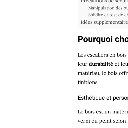
Précautions de sécur
Manipulation des out
Solidité et test de 
Idées supplémentaires
Pourquoi choi
Les escaliers en boi
leur
durabilité
et leu
matériau, le bois off
finitions.
Esthétique et perso
Le bois est un matér
verni ou peint selon