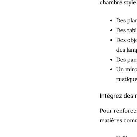
chambre style 
Des pla
Des tab
Des obj
des lam
Des pan
Un miro
rustique
Intégrez des 
Pour renforcer
matières comme