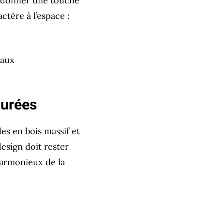
r donner une touche
ctère à l’espace :
raux
purées
s en bois massif et
design doit rester
 harmonieux de la