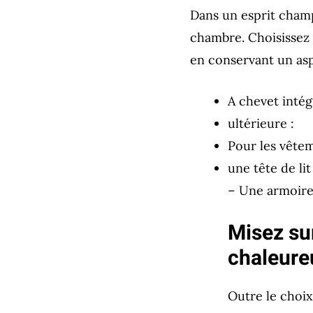
Dans un esprit champ
chambre. Choisissez 
en conservant un asp
A chevet intég
ultérieure :
Pour les vête
une tête de li
– Une armoire
Misez su
chaleure
Outre le choix