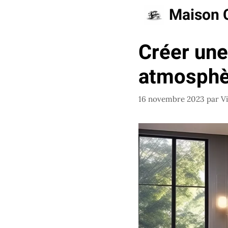
Aller
Maison 
au
contenu
Créer une
atmosphèr
16 novembre 2023
par
V