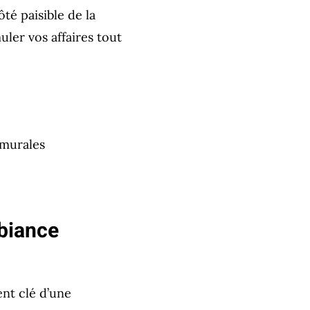
té paisible de la
ler vos affaires tout
 murales
mbiance
ent clé d’une