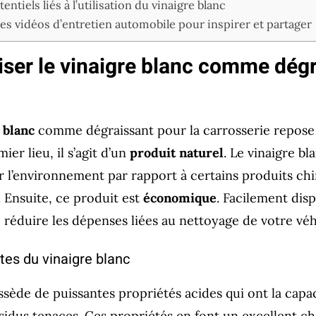
entiels liés à l’utilisation du vinaigre blanc
es vidéos d’entretien automobile pour inspirer et partager
liser le vinaigre blanc comme dég
 blanc
comme dégraissant pour la carrosserie repose 
ier lieu, il s’agit d’un
produit naturel
. Le vinaigre bl
sur l’environnement par rapport à certains produits ch
 Ensuite, ce produit est
économique
. Facilement dis
 réduire les dépenses liées au nettoyage de votre véh
tes du vinaigre blanc
sède de puissantes propriétés acides qui ont la capa
sidus tenaces. Ces propriétés en font un excellent c