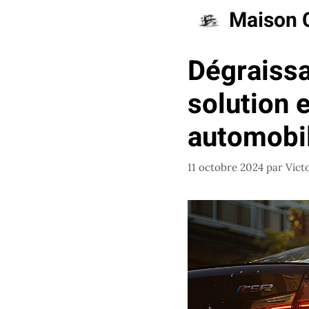
Aller
Maison 
au
contenu
Dégraissa
solution e
automobi
11 octobre 2024
par
Vict