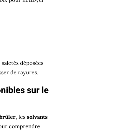
 saletés déposées
sser de rayures.
ibles sur le
 brûler
, les
solvants
pour comprendre