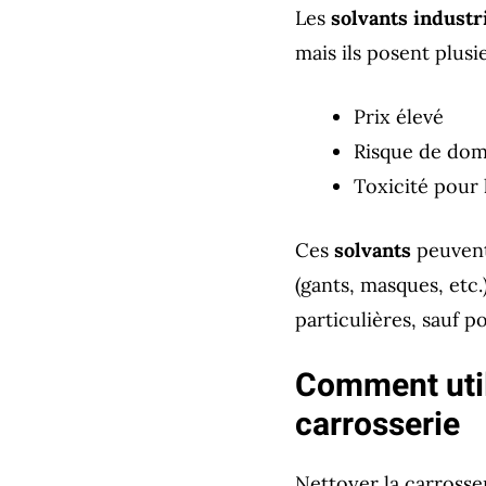
Les
solvants industr
mais ils posent plusi
Prix élevé
Risque de domm
Toxicité pour 
Ces
solvants
peuvent 
(gants, masques, etc.
particulières, sauf p
Comment utili
carrosserie
Nettoyer la carrosse