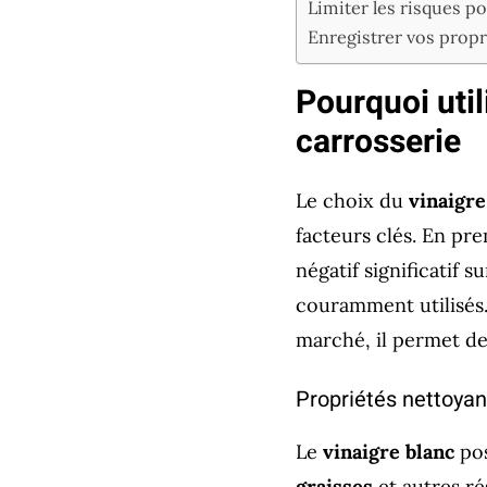
Limiter les risques pot
Enregistrer vos propr
Pourquoi uti
carrosserie
Le choix du
vinaigre
facteurs clés. En prem
négatif significatif 
couramment utilisés.
marché, il permet de
Propriétés nettoyan
Le
vinaigre blanc
pos
graisses
et autres ré