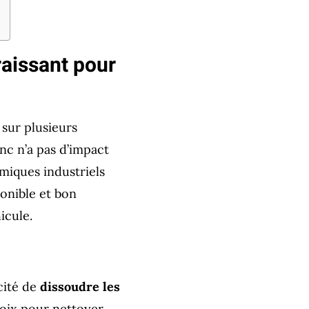
raissant pour
sur plusieurs
anc n’a pas d’impact
imiques industriels
ponible et bon
icule.
cité de
dissoudre les
hoix pour nettoyer