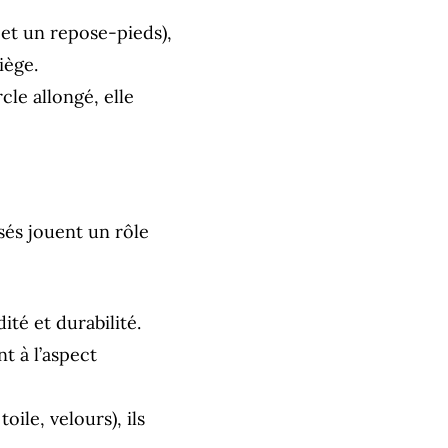
et un repose-pieds),
iège.
le allongé, elle
isés jouent un rôle
té et durabilité.
t à l’aspect
oile, velours), ils