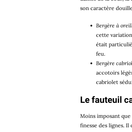
son caractère douill
Bergère à oreill
cette variatio
était particul
feu.
Bergère cabriol
accotoirs légè
cabriolet sédu
Le fauteuil c
Moins imposant que 
finesse des lignes. I