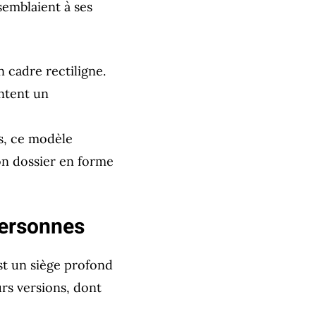
semblaient à ses
n cadre rectiligne.
entent un
s, ce modèle
Son dossier en forme
personnes
t un siège profond
urs versions, dont