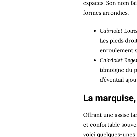
espaces. Son nom fai
formes arrondies.
Cabriolet Louis
Les pieds droi
enroulement su
Cabriolet Rége
témoigne du pa
d’éventail ajo
La marquise,
Offrant une assise l
et confortable souven
voici quelques-unes 