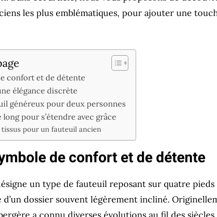
ciens les plus emblématiques, pour ajouter une touch
page
e confort et de détente
 une élégance discrète
euil généreux pour deux personnes
 long pour s’étendre avec grâce
 tissus pour un fauteuil ancien
symbole de confort et de détente
ésigne un type de fauteuil reposant sur quatre pieds 
 d’un dossier souvent légèrement incliné. Originelle
bergère a connu diverses évolutions au fil des siècle