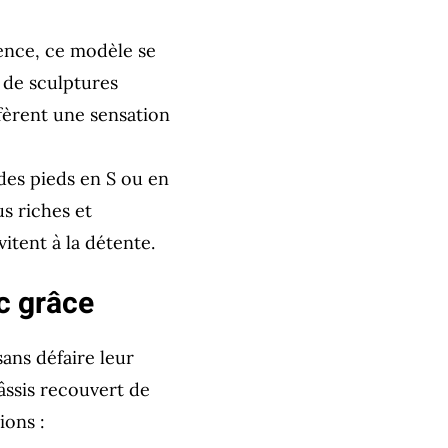
gence, ce modèle se
s de sculptures
nfèrent une sensation
 des pieds en S ou en
us riches et
itent à la détente.
c grâce
ans défaire leur
ssis recouvert de
ions :