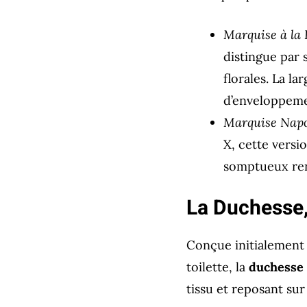
Marquise à la 
distingue par 
florales. La l
d’enveloppeme
Marquise Napol
X, cette versi
somptueux renf
La Duchesse,
Conçue initialement 
toilette, la
duchesse
tissu et reposant sur